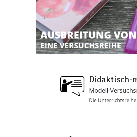
AUSBREITUNG VON
EINE VERSUCHSREIHE
Didaktisch-
Modell-Versuchs
Die Unterrichtsreih
Unterrichtseinheiten.
Feuer und im Speziel
konzipiert, dass sie
dargestellten Versu
hier, wie sich versc