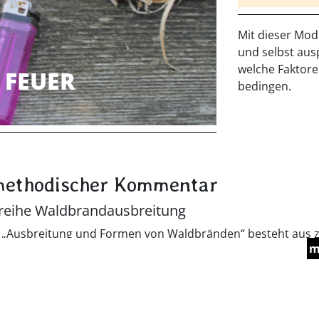
Mit dieser Mod
und selbst aus
welche Faktor
 FEUER
bedingen.
methodischer Kommentar
reihe Waldbrandausbreitung
e „Ausbreitung und Formen von Waldbränden“ besteht aus 
m
 Die erste Unterrichtseinheit beschäftigt sich mit der Frage,
len Waldbrände ausbreiten. Dabei ist die Unterrichtseinhei
 langsam zum Thema hinleitet. Zunächst werden die im Arbeit
che zur Ausbreitung von Feuer durchgeführt. Die Lernende
hiedene Feuerformen grundsätzlich verhalten und können di