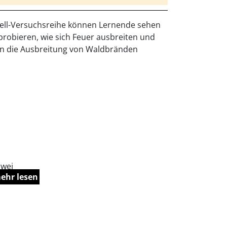
ell-Versuchsreihe können Lernende sehen
probieren, wie sich Feuer ausbreiten und
en die Ausbreitung von Waldbränden
zwei
ehr lesen
 wie sich
t so
sblatt 1
n erkennen
eses