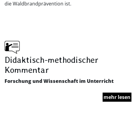
die Waldbrandprävention ist.
Didaktisch-methodischer
Kommentar
Forschung und Wissenschaft im Unterricht
mehr lesen
Die Unterrichtseinheit „Brandheiß – Fallbeispiele aus
der Waldbrand-Forschung“ umfasst insgesamt zwei
Doppelstunden. Ziel der Unterrichtseinheit ist es, den
Bedarf für Forschung zum Thema Waldbrand aufgrund
des Klimawandels zu vermitteln.